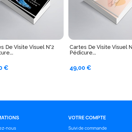
s De Visite Visuel N°2
Cartes De Visite Visuel 
ure...
Pédicure...
0 €
49,00 €
MATIONS
VOTRE COMPTE
ez-nous
Suivi de commande