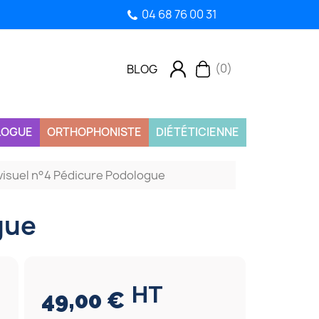
04 68 76 00 31
(0)
BLOG
LOGUE
ORTHOPHONISTE
DIÉTÉTICIENNE
 visuel n°4 Pédicure Podologue
gue
HT
49,00 €