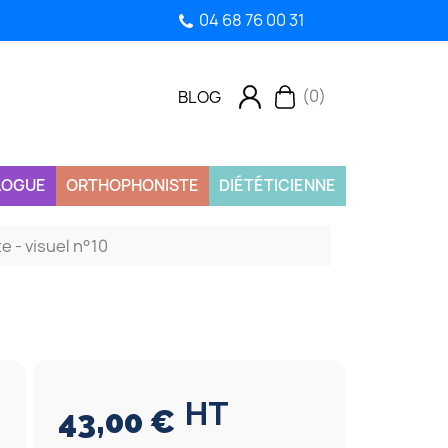
04 68 76 00 31
(0)
BLOG
LOGUE
ORTHOPHONISTE
DIÉTÉTICIENNE
e - visuel n°10
HT
43,00 €