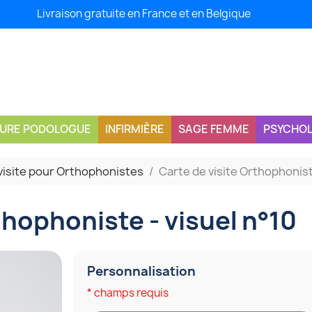
Livraison gratuite en France et en Belgique
CURE PODOLOGUE
INFIRMIÈRE
SAGE FEMME
PSYCHO
visite pour Orthophonistes
Carte de visite Orthophonist
thophoniste - visuel n°10
Personnalisation
* champs requis