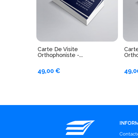
Carte De Visite
Carte
Orthophoniste -...
Ortho
49,00 €
49,0
INFOR
Contact