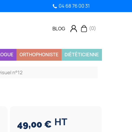
04 68 76 00 31
(0)
BLOG
LOGUE
ORTHOPHONISTE
DIÉTÉTICIENNE
visuel n°12
HT
49,00 €