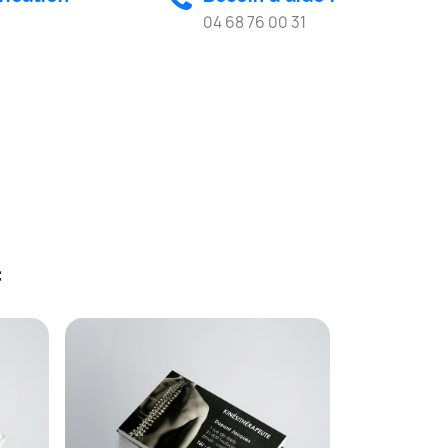
04 68 76 00 31
: