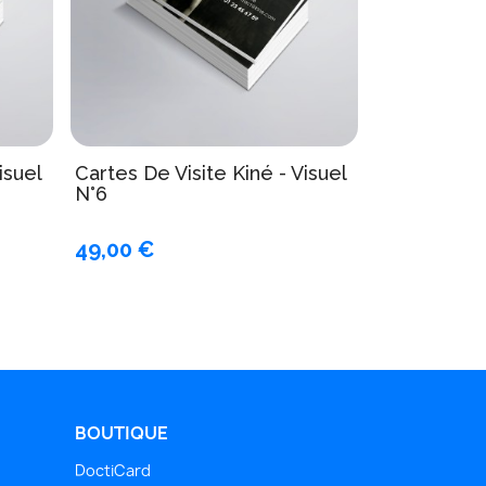
isuel
Cartes De Visite Kiné - Visuel
N°6
49,00 €
BOUTIQUE
DoctiCard