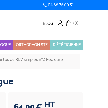
04 68 76 00 31
(0)
BLOG
LOGUE
ORTHOPHONISTE
DIÉTÉTICIENNE
artes de RDV simples n°3 Pédicure
ogue
HT
64,00 €