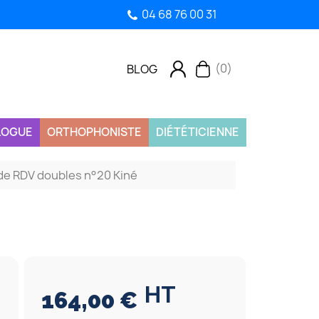
04 68 76 00 31
(0)
BLOG
LOGUE
ORTHOPHONISTE
DIÉTÉTICIENNE
de RDV doubles n°20 Kiné
HT
164,00 €