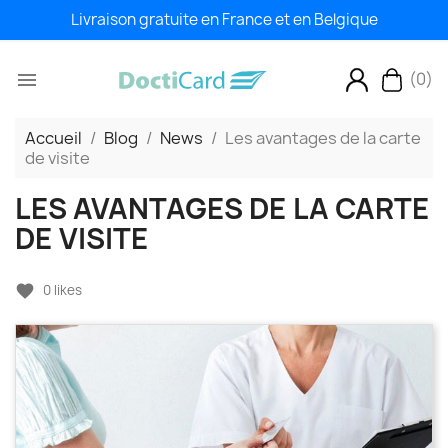
Livraison gratuite en France et en Belgique
(0)

Accueil
Blog
News
Les avantages de la carte
de visite
LES AVANTAGES DE LA CARTE
DE VISITE
favorite
0
likes