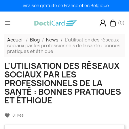
Livraison gratuite en France et en Belgique
(0)

Accueil
Blog
News
L'utilisation des réseaux
sociaux par les professionnels de la santé : bonnes
pratiques et éthique
L'UTILISATION DES RÉSEAUX
SOCIAUX PAR LES
PROFESSIONNELS DE LA
SANTÉ : BONNES PRATIQUES
ET ÉTHIQUE
favorite
0
likes